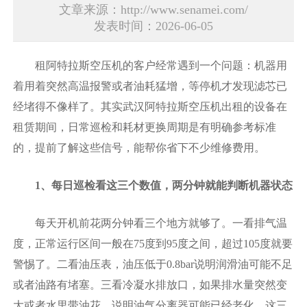
文章来源：http://www.senamei.com/
发表时间：2026-06-05
租阿特拉斯空压机的客户经常遇到一个问题：机器用
着用着突然高温报警或者油耗猛增，等停机才发现滤芯已
经堵得不像样了。其实
武汉阿特拉斯空压机出租
的设备在
租赁期间，日常巡检和耗材更换周期是有明确参考标准
的，提前了解这些信号，能帮你省下不少维修费用。
1、每日巡检看这三个数值，两分钟就能判断机器状态‌
每天开机前花两分钟看三个地方就够了。一看排气温
度，正常运行区间一般在75度到95度之间，超过105度就要
警惕了。二看油压表，油压低于0.8bar说明润滑油可能不足
或者油路有堵塞。三看冷凝水排放口，如果排水量突然变
大或者水里带油花，说明油气分离器可能已经老化。这三